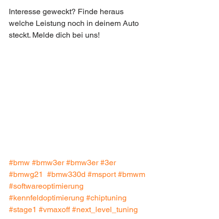
Interesse geweckt? Finde heraus 
welche Leistung noch in deinem Auto 
steckt. Melde dich bei uns!
#bmw
#bmw3er
#bmw3er
#3er
#bmwg21
#bmw330d
#msport
#bmwm
#softwareoptimierung
#kennfeldoptimierung
#chiptuning
#stage1
#vmaxoff
#next_level_tuning