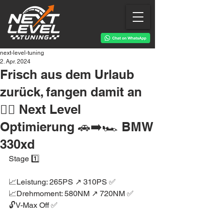
next-level-tuning
2. Apr. 2024
Frisch aus dem Urlaub
zurück, fangen damit an
👉🏻 Next Level
Optimierung 🚗➡️🏎 BMW
330xd
Stage 1️⃣
📈Leistung: 265PS ↗️ 310PS ✅
📈Drehmoment: 580NM ↗️ 720NM ✅
🔓V-Max Off ✅