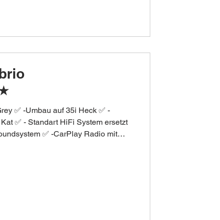
brio
t★
Grey ✅ -Umbau auf 35i Heck ✅ -
Kat ✅ - Standart HiFi System ersetzt
oundsystem ✅ -CarPlay Radio mit
g JR30 8,5 & 9,5 x 19✅ -Michelin
/30R19 + Stage 1️⃣ 325i N53 3.0 📈
 ✅ 📈Drehmoment: 250NM ↗️ 322NM ✅
wurden diverse
chgeführt, wie z.B. Service,