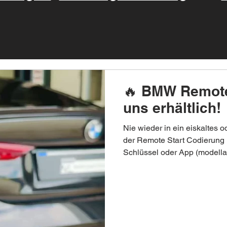
🔥 BMW Remote 
uns erhältlich! 
Nie wieder in ein eiskaltes o
der Remote Start Codierun
Schlüssel oder App (modella
Originalgetreue Codierung ✅
erforderlich (je nach Fahrz
viele BMW Modelle verfügbar
Modell und Baujahr – wir prü
deinem BMW freigeschalte