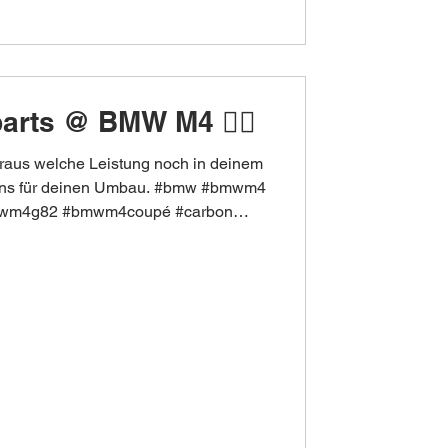
rts @ BMW M4 😮‍💨
raus welche Leistung noch in deinem
i uns für deinen Umbau. #bmw #bmwm4
wm4g82 #bmwm4coupé #carbon
s #carsofhamburg #hamburg