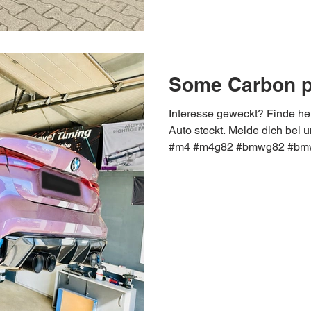
Some Carbon pa
Interesse geweckt? Finde he
Auto steckt. Melde dich be
#m4 #m4g82 #bmwg82 #bm
#carsofinstagram #instacar
#next_level_tuning