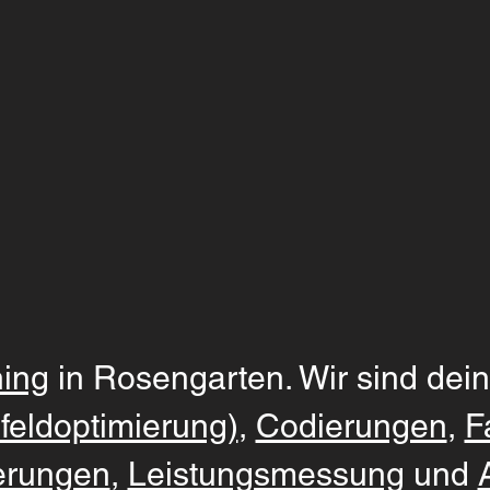
ing
in Rosengarten. Wir sind dein
feldoptimierung)
,
Codierungen
,
F
erungen
,
Leistungsmessung
und