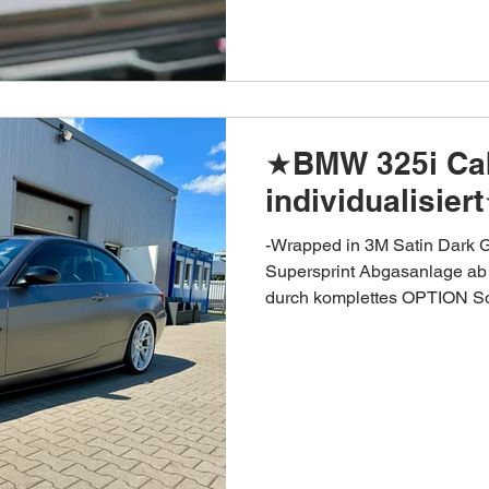
★BMW 325i Ca
individualisier
-Wrapped in 3M Satin Dark 
Supersprint Abgasanlage ab 
durch komplettes OPTION S
Touchscreen ✅ -Japan Racin
Pilot Sport 4 S 225/35 & 255
Leistung: 218PS ↗️ 263PS
🔓 V-Max offen ✅ Außerdem 
Instandhaltungesarbeiten dur
Erneuerung vom Starterbatt