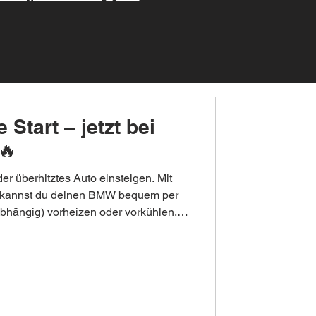
Start – jetzt bei
🔥
der überhitztes Auto einsteigen. Mit
g kannst du deinen BMW bequem per
bhängig) vorheizen oder vorkühlen. ✅
 Keine zusätzliche Hardware
eug) ✅ Schnelle Durchführung ✅ Für
 📩 Schreib uns einfach mit deinem
fen kostenlos, ob die Funktion bei
t werden kann. #BMW #Remo