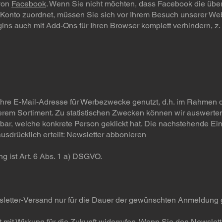
 von
Facebook
. Wenn Sie nicht möchten, dass Facebook die übe
onto zuordnet, müssen Sie sich vor Ihrem Besuch unserer Web
ns auch mit Add-Ons für Ihren Browser komplett verhindern, z.
hre E-Mail-Adresse für Werbezwecke genutzt, d.h. im Rahmen de
rem Sortiment. Zu statistischen Zwecken können wir auswerten,
nnbar, welche konkrete Person geklickt hat. Die nachstehende E
ausdrücklich erteilt: Newsletter abbonieren
g ist Art. 6 Abs. 1 a) DSGVO.
wsletter-Versand nur für die Dauer der gewünschten Anmeldung 
t mit Wirkung für die Zukunft widerrufen. Wenn Sie den Newslett