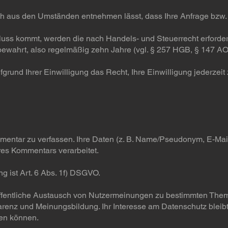
ch aus den Umständen entnehmen lässt, dass Ihre Anfrage bzw. 
luss kommt, werden die nach Handels- und Steuerrecht erforder
ewahrt, also regelmäßig zehn Jahre (vgl. § 257 HGB, § 147 AO
grund Ihrer Einwilligung das Recht, Ihre Einwilligung jederzeit 
mmentar zu verfassen. Ihre Daten (z. B. Name/Pseudonym, E-Ma
res Kommentars verarbeitet.
g ist Art. 6 Abs. 1f) DSGVO.
r öffentliche Austausch von Nutzermeinungen zu bestimmten The
sparenz und Meinungsbildung. Ihr Interesse am Datenschutz blei
en können.