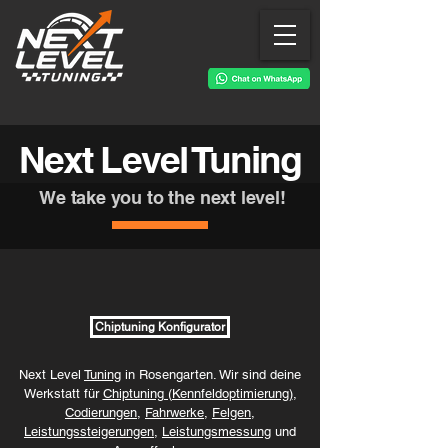
Next Level Tuning
We take you to the next level!
Chiptuning Konfigurator
Next Level
Tuning
in Rosengarten. Wir sind deine
Werkstatt für
Chiptuning (Kennfeldoptimierung)
,
Codierungen
,
Fahrwerke
,
Felgen
,
Leistungssteigerungen
,
Leistungsmessung
und