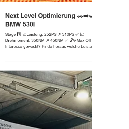
Next Level Optimierung 🚗➡️🏎
BMW 530i
Stage 1️⃣ 📈Leistung: 252PS ↗️ 310PS ✅ 📈
Drehmoment: 350NM ↗️ 450NM ✅ 🔓V-Max Off ✅
Interesse geweckt? Finde heraus welche Leistung
noch...