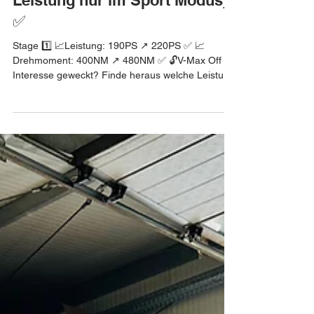
Next Level Optimierung 🚗➡️🏎
BMW 520d [Exclusive Lösung:
Leistung nur im Sport Modus]
✅
Stage 1️⃣ 📈Leistung: 190PS ↗️ 220PS ✅ 📈
Drehmoment: 400NM ↗️ 480NM ✅ 🔓V-Max Off ✅
Interesse geweckt? Finde heraus welche Leistung
noch...