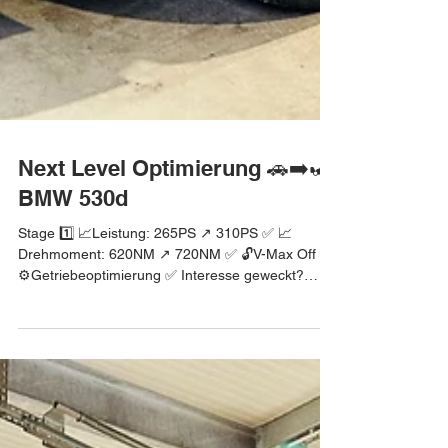
Next Level Optimierung 🚗➡️🏎
BMW 530d
Stage 1️⃣ 📈Leistung: 265PS ↗️ 310PS ✅ 📈
Drehmoment: 620NM ↗️ 720NM ✅ 🔓V-Max Off ✅
⚙️Getriebeoptimierung ✅ Interesse geweckt?
Finde heraus welche Leistung noch in deinem
Auto steckt. Melde dich bei uns! #bmw #bmw5er
#bmwg31 #bmw530d #bmw5ertouring #msport
#bmwm #softwareoptimierung
#kennfeldoptimierung #chiptuning #stage1