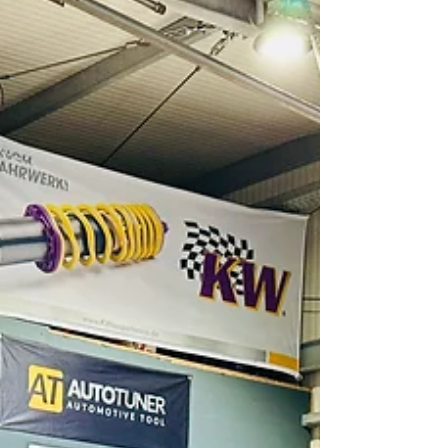
#vmaxoff #next_level_tuning