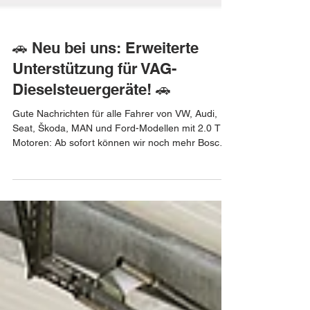
🚗 Neu bei uns: Erweiterte
Unterstützung für VAG-
Dieselsteuergeräte! 🚗
Gute Nachrichten für alle Fahrer von VW, Audi,
Seat, Škoda, MAN und Ford-Modellen mit 2.0 TDI-
Motoren: Ab sofort können wir noch mehr Bosch
MD1CS004- und die neuen MD1CS104-
Steuergeräte bearbeiten – auch bei vielen bisher
gesperrten Softwareständen und Modellen bis
Baujahr 2025. ✅ Unterstützung für zahlreiche VAG
2.0 TDI & GTD Modelle ✅ Transporter, Crafter,
MAN TGE sowie Ford Transit & Tourneo 2.0