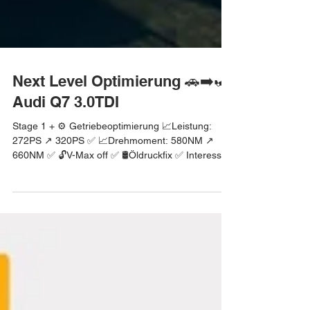
Next Level Optimierung 🚗➡️🏎
Audi Q7 3.0TDI
Stage 1 + ⚙️ Getriebeoptimierung 📈Leistung:
272PS ↗️ 320PS ✅ 📈Drehmoment: 580NM ↗️
660NM ✅ 🔓V-Max off ✅ 🛢️Öldruckfix ✅ Interesse
geweckt? Finde heraus welche Leistung noch in
deinem Auto steckt. Melde dich bei uns! #audi
#audiq7 #q7 #softwareoptimierung #chiptuning