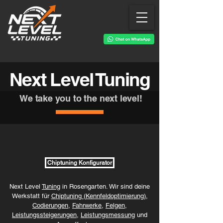
Next Level Tuning
We take you to the next level!
Chiptuning Konfigurator
Next Level
Tuning
in Rosengarten. Wir sind deine
Werkstatt für
Chiptuning (Kennfeldoptimierung)
,
Codierungen
,
Fahrwerke
,
Felgen
,
Leistungssteigerungen
,
Leistungsmessung
und