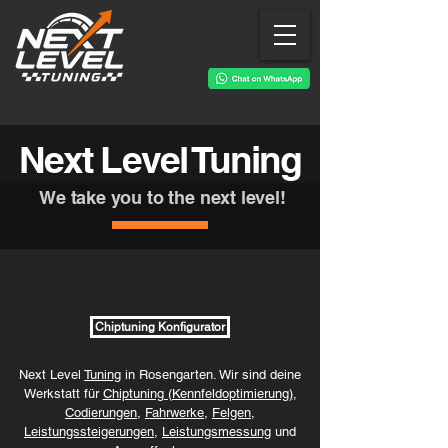
Next Level Tuning
We take you to the next level!
Chiptuning Konfigurator
Next Level
Tuning
in Rosengarten. Wir sind deine
Werkstatt für
Chiptuning (Kennfeldoptimierung)
,
Codierungen
,
Fahrwerke
,
Felgen
,
Leistungssteigerungen
,
Leistungsmessung
und