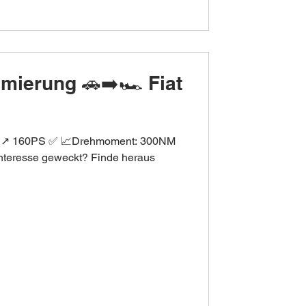
imierung 🚗➡️🏎 Fiat
PS ↗️ 160PS ✅ 📈Drehmoment: 300NM
nteresse geweckt? Finde heraus