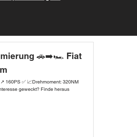
imierung 🚗➡️🏎 Fiat
Dm
PS ↗️ 160PS ✅ 📈Drehmoment: 320NM
nteresse geweckt? Finde heraus