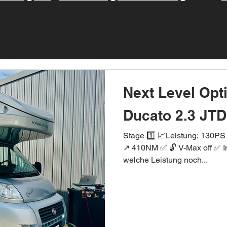
Next Level Opt
Ducato 2.3 JT
Stage 1️⃣ 📈Leistung: 130
↗️ 410NM ✅ 🔓 V-Max off ✅ I
welche Leistung noch...