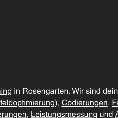
ing
in Rosengarten. Wir sind dein
feldoptimierung)
,
Codierungen
,
F
erungen
,
Leistungsmessung
und