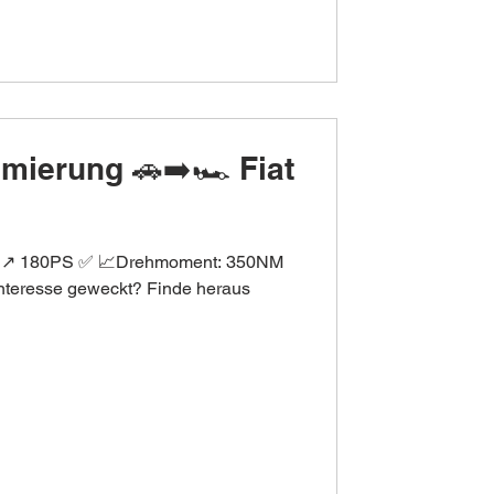
imierung 🚗➡️🏎 Fiat
PS ↗️ 180PS ✅ 📈Drehmoment: 350NM
nteresse geweckt? Finde heraus