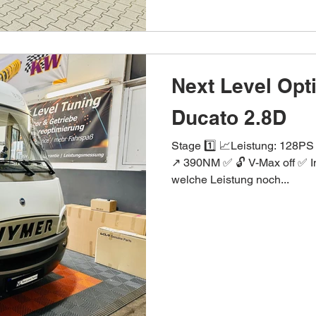
Next Level Opt
Ducato 2.8D
Stage 1️⃣ 📈Leistung: 128
↗️ 390NM ✅ 🔓 V-Max off ✅ I
welche Leistung noch...