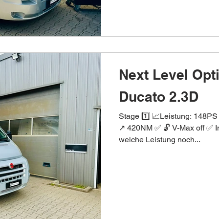
Next Level Opt
Ducato 2.3D
Stage 1️⃣ 📈Leistung: 148
↗️ 420NM ✅ 🔓 V-Max off ✅ I
welche Leistung noch...