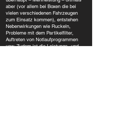
aber (vor allem bei Boxen die bei
vielen verschiedenen Fahrzeugen
zum Einsatz kommen), entstehen
Nebenwirkungen wie Ruckeln,
Probleme mit dem Partikelfilter,
Auftreten von Notlaufprogrammen
usw. Zudem ist die Leistungs- und
Drehmomentausbeute meist deutlich
unter der von Kennfeldoptimierungen.
Aus diesem Grund bleiben wir beim
Chip-Tuning.
Hat Next Level Tuning Ihr Interesse
geweckt?
mehr Infos