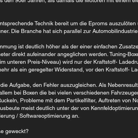
us den 90er Jahren, als damals die Motoren mit einem 
 entsprechende Technik bereit um die Eproms auszulöte
r. Die Branche hat sich parallel zur Automobilindustrie 
mung ist deutlich höher als der einer einfachen Zusatze
ameter direkt aufeinander angeglichen werden. Tuning-Bo
 unteren Preis-Niveau) wird nur der Kraftstoff- Ladedruc
l mehr als ein geregelter Widerstand, vor den Kraftstoff-
die Aufgabe, den Fehler auszugleichen. Als Nebenresult
r allem bei Boxen die bei vielen verschiedenen Fahrzeu
ckeln, Probleme mit dem Partikelfilter, Auftreten von 
sbeute meist deutlich unter der von Kennfeldoptimieru
mierung / Softwareoptimierung an.
sse geweckt?