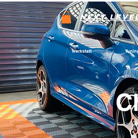
Next Leve
Werkstatt
Tunin
C