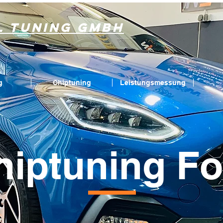
l Tuning GmbH
g
Chiptuning
Leistungsmessung
hiptuning Fo