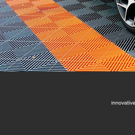
nnovativ
I