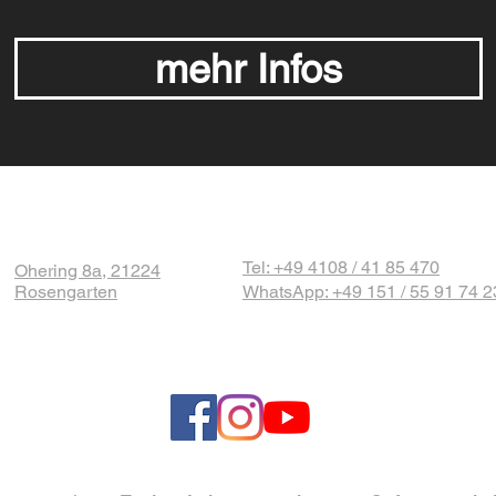
mehr Infos
Tel: +49 4108 / 41 85 470
Ohering 8a, 21224
Rosengarten
WhatsApp: +49 151 / 55 91 74 2