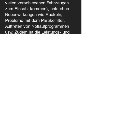
vielen verschiedenen Fahrzeugen
zum Einsatz kommen), entstehen
Nebenwirkungen wie Ruckeln,
Probleme mit dem Partikelfilter,
Auftreten von Notlaufprogrammen
usw. Zudem ist die Leistungs- und
Drehmomentausbeute meist deutlich
unter der von Kennfeldoptimierungen.
Aus diesem Grund bleiben wir beim
Chip-Tuning.
Hat Next Level Tuning Ihr Interesse
geweckt?
mehr Infos
info@next-level-tuning.de