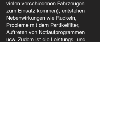
vielen verschiedenen Fahrzeugen
zum Einsatz kommen), entstehen
Nebenwirkungen wie Ruckeln,
Probleme mit dem Partikelfilter,
Auftreten von Notlaufprogrammen
usw. Zudem ist die Leistungs- und
Drehmomentausbeute meist deutlich
unter der von Kennfeldoptimierungen.
Aus diesem Grund bleiben wir beim
Chip-Tuning.
Hat Next Level Tuning Ihr Interesse
geweckt?
mehr Infos
info@next-level-tuning.de