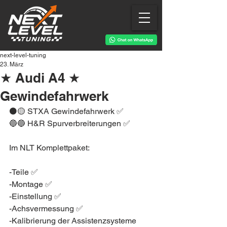
next-level-tuning
23. März
★ Audi A4 ★
Gewindefahrwerk
⚫️🟡 STXA Gewindefahrwerk ✅
🔵🔵 H&R Spurverbreiterungen ✅
Im NLT Komplettpaket:
-Teile ✅
-Montage ✅
-Einstellung ✅
-Achsvermessung ✅
-Kalibrierung der Assistenzsysteme 