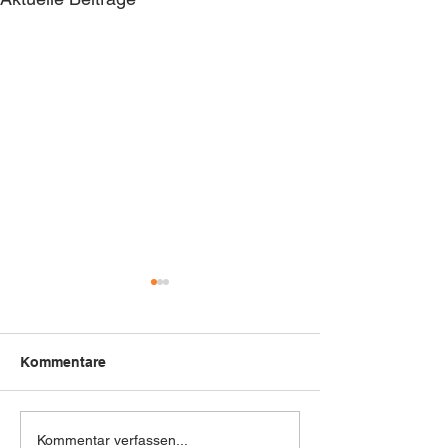
Kommentare
Next Level Optimierung
🚗 Neu bei uns:
Kommentar verfassen...