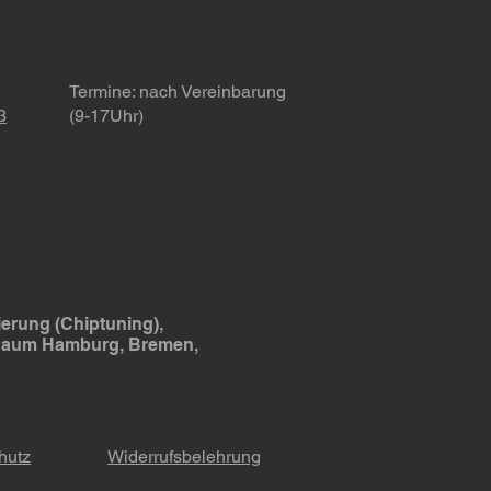
elsteuergeräte! 🚗
Termine
: nach Vereinbarung
3
(9-17Uhr)
erung (Chiptuning),
 Raum Hamburg, Bremen,
hutz
Widerrufsbelehrung