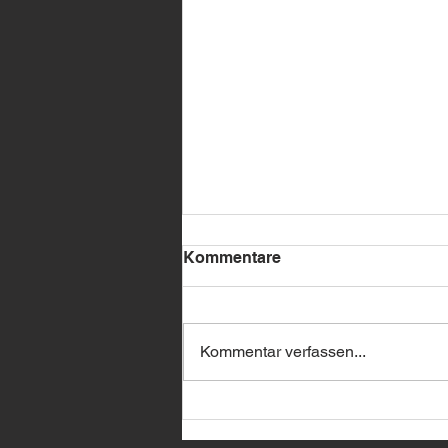
Kommentare
Kommentar verfassen...
🔥 BMW Remote Start –
jetzt bei uns erhältlich! 🔥