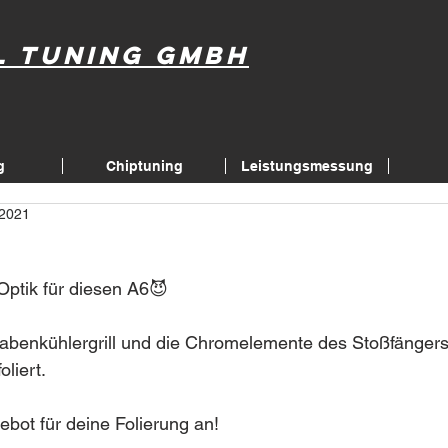
l Tuning GmbH
g
Chiptuning
Leistungsmessung
 2021
Optik für diesen A6😈
abenkühlergrill und die Chromelemente des Stoßfänger
liert.
ebot für deine Folierung an!