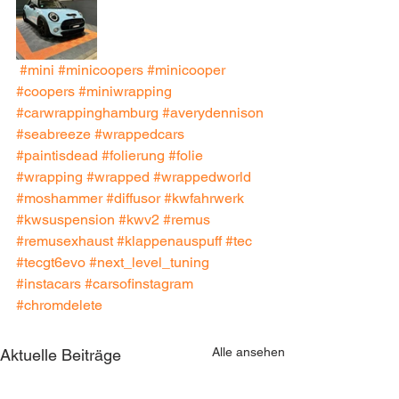
#mini
#minicoopers
#minicooper
#coopers
#miniwrapping
#carwrappinghamburg
#averydennison
#seabreeze
#wrappedcars
#paintisdead
#folierung
#folie
#wrapping
#wrapped
#wrappedworld
#moshammer
#diffusor
#kwfahrwerk
#kwsuspension
#kwv2
#remus
#remusexhaust
#klappenauspuff
#tec
#tecgt6evo
#next_level_tuning
#instacars
#carsofinstagram
#chromdelete
Alle ansehen
Aktuelle Beiträge