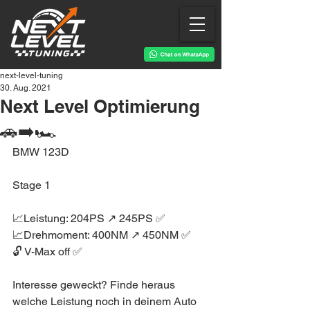
next-level-tuning
30. Aug. 2021
Next Level Optimierung
🚗➡️🏎
BMW 123D
Stage 1
📈Leistung: 204PS ↗️ 245PS ✅
📈Drehmoment: 400NM ↗️ 450NM ✅
🔓 V-Max off ✅
Interesse geweckt? Finde heraus 
welche Leistung noch in deinem Auto 