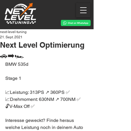
next-level-tuning
21. Sept. 2021
Next Level Optimierung
🚗➡️🏎
BMW 535d
Stage 1
📈Leistung: 313PS ↗️ 360PS ✅
📈Drehmoment: 630NM ↗️ 700NM ✅
🔓V-Max Off ✅
Interesse geweckt? Finde heraus 
welche Leistung noch in deinem Auto 