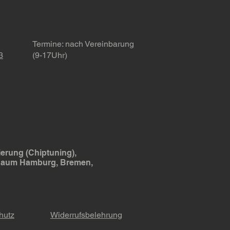
elsteuergeräte! 🚗
Termine
: nach Vereinbarung
3
(9-17Uhr)
erung (Chiptuning),
 Raum Hamburg, Bremen,
hutz
Widerrufsbelehrung