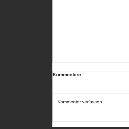
Kommentare
Kommentar verfassen...
🔥 BMW Remote Start –
jetzt bei uns erhältlich! 🔥