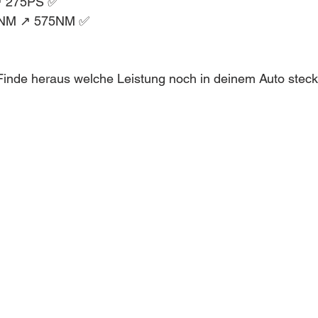
↗️ 275PS ✅
NM ↗️ 575NM ✅
inde heraus welche Leistung noch in deinem Auto steckt