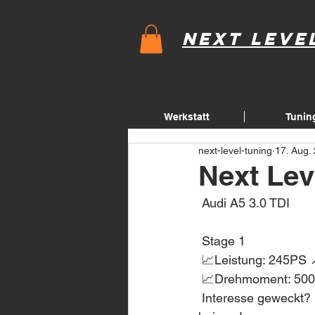
Next Leve
Werkstatt
Tunin
next-level-tuning
17. Aug.
Next Lev
 Audi A5 3.0 TDI
 Stage 1
 📈Leistung: 245PS
 📈Drehmoment: 50
 Interesse geweckt? Finde heraus welche Leistung noch in deinem Auto steckt. Melde dich 