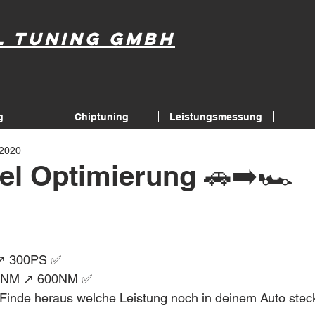
l Tuning GmbH
g
Chiptuning
Leistungsmessung
 2020
el Optimierung 🚗➡️🏎
 ↗️ 300PS ✅
0NM ↗️ 600NM ✅