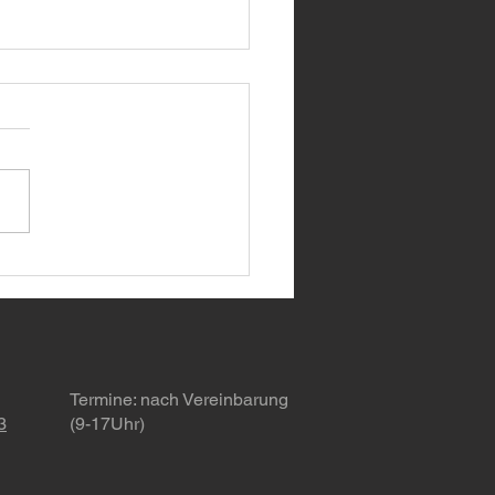
eu bei uns: Erweiterte
rstützung für VAG-
elsteuergeräte! 🚗
Termine
: nach Vereinbarung
3
(9-17Uhr)