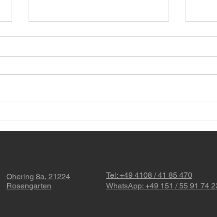
Next Level Optimierung 🚗
🚗 N
Unte
➡️🏎 Audi Q7 3.0TDI
Dies
Tel: +49 4108 / 41 85 470
Ohering 8a, 21224
Rosengarten
WhatsApp: +49 151 / 55 91 74 2