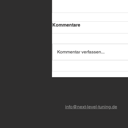
Kommentare
Kommentar verfassen...
🔥 BMW Remote Start –
jetzt bei uns erhältlich! 🔥
info@next-level-tuning.de