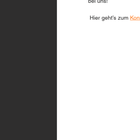
bei uns!
 Hier geht’s zum 
Kon