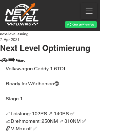
next-level-tuning
7. Apr. 2021
Next Level Optimierung
🚗➡️🏎
Volkswagen Caddy 1.6TDI 
Ready for Wörthersee😎
Stage 1
📈Leistung: 102PS ↗️ 140PS ✅
📈Drehmoment: 250NM ↗️ 310NM ✅
🔓 V-Max off ✅