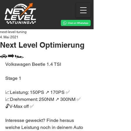
next-level-tuning
4. Mai 2021
Next Level Optimierung
🚗➡️🏎
Volkswagen Beetle 1.4 TSI 
Stage 1
📈Leistung: 150PS ↗️ 170PS ✅
📈Drehmoment: 250NM ↗️ 300NM ✅
🔓V-Max off ✅
Interesse geweckt? Finde heraus 
welche Leistung noch in deinem Auto 