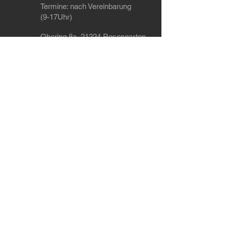
Termine
: nach Vereinbarung
(9-17Uhr)
Ohering 8a, 21224 Rosengarten
Tel: +49 4108 / 41 85 470
WhatsApp: +49 151 / 55 91 74 23
Dein Ansprechpartner wenn's um Tuning,
Leistungssteigerung, Softwareoptimierung
(Chiptuning), Codierungen, Leistungsmessung,
Auspuffanlagen, Fahrwerk und Felgen geht im
Raum Hamburg, Bremen, Hannover, Lübeck,
Kiel, Buchholz und Landkreis Harburg
Werkstatt in der Nähe von Hamburg
Versandarten
Zahlungsarten
AGB