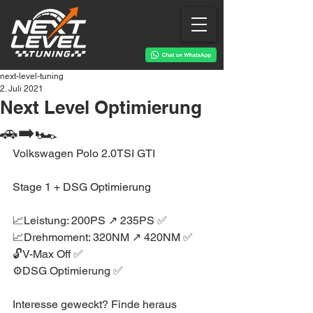
next-level-tuning
2. Juli 2021
Next Level Optimierung
🚗➡️🏎
Volkswagen Polo 2.0TSI GTI 
Stage 1 + DSG Optimierung 
📈Leistung: 200PS ↗️ 235PS ✅
📈Drehmoment: 320NM ↗️ 420NM ✅
🔓V-Max Off ✅
⚙️DSG Optimierung ✅
Interesse geweckt? Finde heraus 