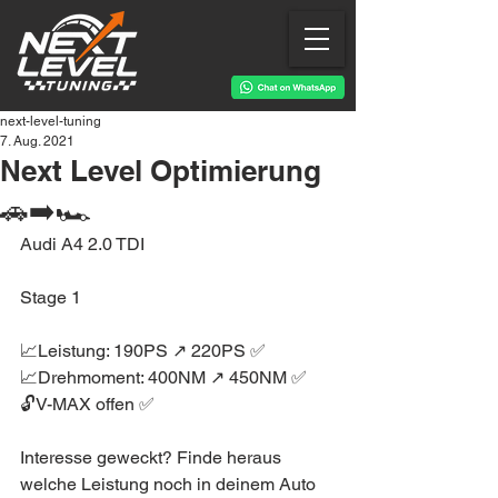
next-level-tuning
7. Aug. 2021
Next Level Optimierung
🚗➡️🏎
Audi A4 2.0 TDI
Stage 1
📈Leistung: 190PS ↗️ 220PS ✅
📈Drehmoment: 400NM ↗️ 450NM ✅
🔓V-MAX offen ✅
Interesse geweckt? Finde heraus 
welche Leistung noch in deinem Auto 