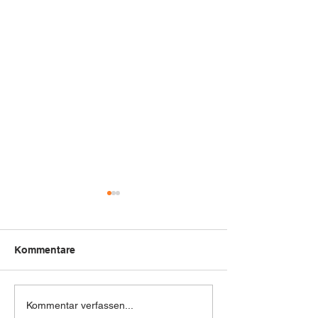
Kommentare
Next Level Optimierung
🚗 Neu bei uns:
Kommentar verfassen...