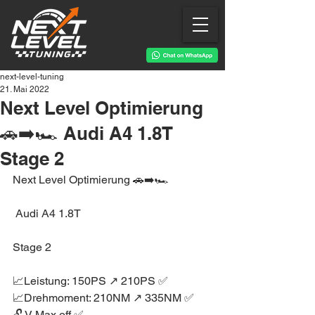
next-level-tuning
21. Mai 2022
Next Level Optimierung
🚗➡️🏎 Audi A4 1.8T
Stage 2
Next Level Optimierung 🚗➡️🏎
 Audi A4 1.8T
Stage 2
📈Leistung: 150PS ↗️ 210PS ✅
📈Drehmoment: 210NM ↗️ 335NM ✅
🔓 V-Max off ✅