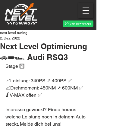
next-level-tuning
2. Dez. 2022
Next Level Optimierung
🚗➡️🏎 Audi RSQ3
Stage 1️⃣
📈Leistung: 340PS ↗️ 400PS ✅
📈Drehmoment: 450NM ↗️ 600NM ✅
🔓V-MAX offen ✅
Interesse geweckt? Finde heraus 
welche Leistung noch in deinem Auto 
steckt. Melde dich bei uns!