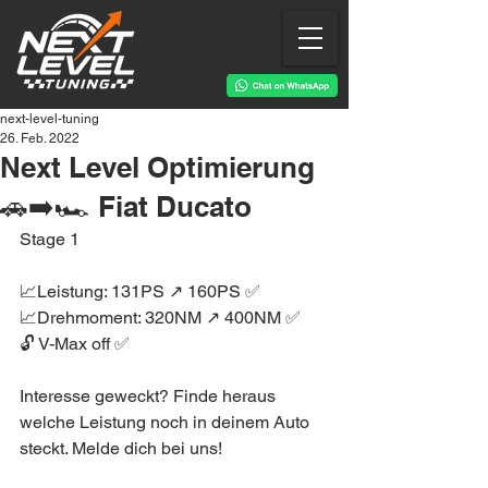
next-level-tuning
26. Feb. 2022
Next Level Optimierung
🚗➡️🏎 Fiat Ducato
Stage 1
📈Leistung: 131PS ↗️ 160PS ✅
📈Drehmoment: 320NM ↗️ 400NM ✅
🔓 V-Max off ✅
Interesse geweckt? Finde heraus 
welche Leistung noch in deinem Auto 
steckt. Melde dich bei uns!