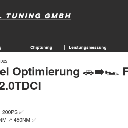
l Tuning GmbH
g
Chiptuning
Leistungsmessung
 2022
el Optimierung 🚗➡️🏎 
2.0TDCI
↗️ 200PS ✅
NM ↗️ 450NM ✅