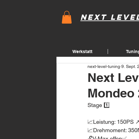
Next Leve
Werkstatt
Tunin
next-level-tuning
9. Sept.
Next Lev
Mondeo 
Stage 1️⃣
📈Leistung: 150PS 
📈Drehmoment: 350
🔓V-Max offen✅