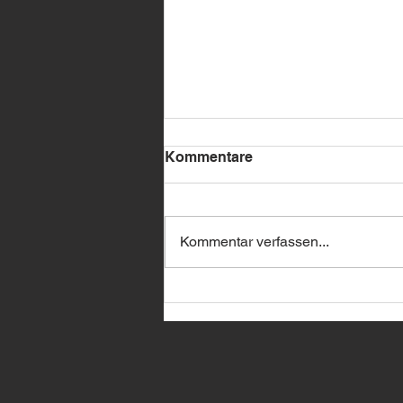
Kommentare
Kommentar verfassen...
🔥 BMW Remote Start –
jetzt bei uns erhältlich! 🔥