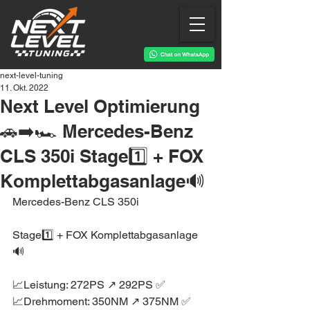
next-level-tuning
11. Okt. 2022
Next Level Optimierung
🚗➡️🏎 Mercedes-Benz
CLS 350i Stage1️⃣ + FOX
Komplettabgasanlage🔊
Mercedes-Benz CLS 350i
Stage1️⃣ + FOX Komplettabgasanlage
🔊
📈Leistung: 272PS ↗️ 292PS ✅
📈Drehmoment: 350NM ↗️ 375NM ✅