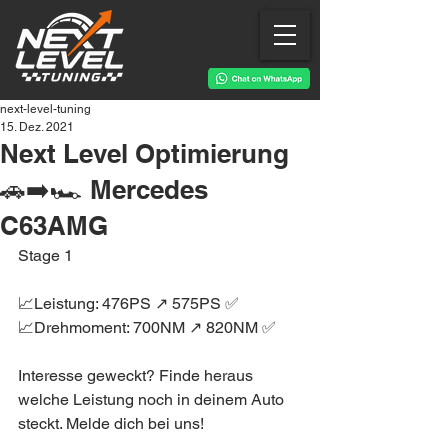
next-level-tuning
15. Dez. 2021
Next Level Optimierung
🚗➡️🏎 Mercedes
C63AMG
Stage 1
📈Leistung: 476PS ↗️ 575PS ✅
📈Drehmoment: 700NM ↗️ 820NM ✅
Interesse geweckt? Finde heraus 
welche Leistung noch in deinem Auto 
steckt. Melde dich bei uns!