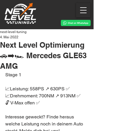
next-level-tuning
4. Mai 2022
Next Level Optimierung
🚗➡️🏎 Mercedes GLE63
AMG
Stage 1
📈Leistung: 558PS ↗️ 630PS ✅
📈Drehmoment: 700NM ↗️ 913NM ✅
🔓 V-Max offen ✅
Interesse geweckt? Finde heraus 
welche Leistung noch in deinem Auto 
steckt. Melde dich bei uns!