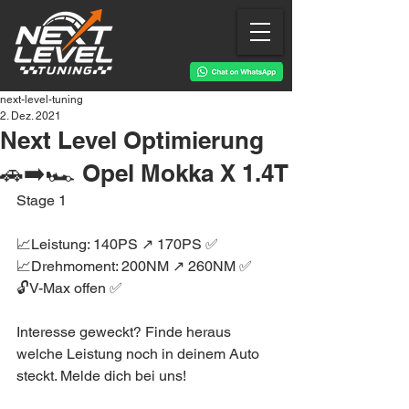
next-level-tuning
2. Dez. 2021
Next Level Optimierung
🚗➡️🏎 Opel Mokka X 1.4T
Stage 1
📈Leistung: 140PS ↗️ 170PS ✅
📈Drehmoment: 200NM ↗️ 260NM ✅
🔓V-Max offen ✅
Interesse geweckt? Finde heraus 
welche Leistung noch in deinem Auto 
steckt. Melde dich bei uns!