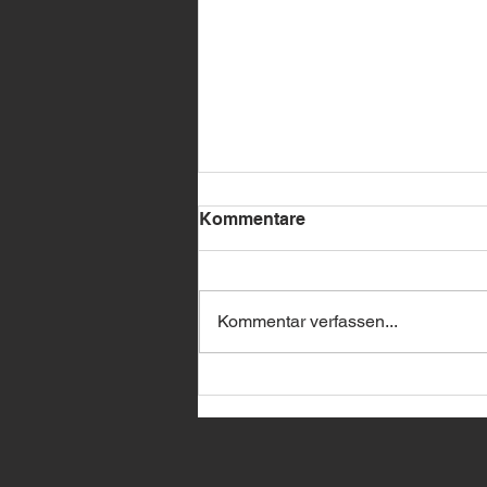
Kommentare
Kommentar verfassen...
🔥 BMW Remote Start –
jetzt bei uns erhältlich! 🔥