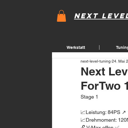
Next Leve
Werkstatt
Tunin
next-level-tuning
24. Mai 
Next Lev
ForTwo 
Stage 1
📈Leistung: 84PS ↗
📈Drehmoment: 120
🔓 V-Max offen ✅