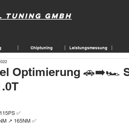
l Tuning GmbH
g
Chiptuning
Leistungsmessung
2022
el Optimierung 🚗➡️🏎 
1.0T
️ 115PS ✅
NM ↗️ 165NM ✅