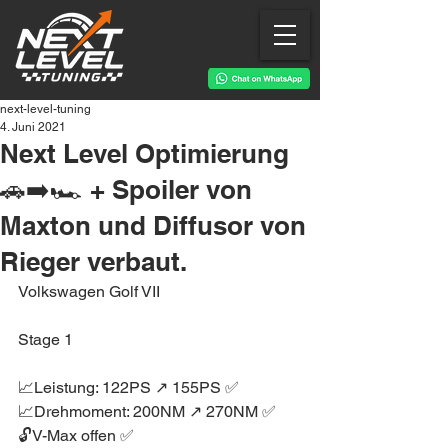
next-level-tuning
4. Juni 2021
Next Level Optimierung
🚗➡️🏎 + Spoiler von
Maxton und Diffusor von
Rieger verbaut.
Volkswagen Golf VII
Stage 1
📈Leistung: 122PS ↗️ 155PS ✅
📈Drehmoment: 200NM ↗️ 270NM ✅
🔓V-Max offen ✅