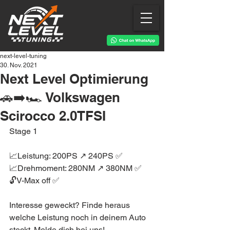
next-level-tuning
30. Nov. 2021
Next Level Optimierung
🚗➡️🏎 Volkswagen
Scirocco 2.0TFSI
Stage 1
📈Leistung: 200PS ↗️ 240PS ✅
📈Drehmoment: 280NM ↗️ 380NM ✅
🔓V-Max off ✅
Interesse geweckt? Finde heraus 
welche Leistung noch in deinem Auto 
steckt. Melde dich bei uns!