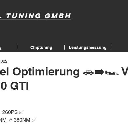
l Tuning GmbH
g
Chiptuning
Leistungsmessung
2022
el Optimierung 🚗➡️🏎
.0 GTI
↗️ 260PS ✅
NM ↗️ 380NM ✅