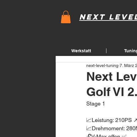
Next Leve
Werkstatt
Tunin
next-level-tuning
7. März 
Next Lev
Golf VI 2
Stage 1
📈Leistung: 210PS 
📈Drehmoment: 280
🔓V-Max offen ✅