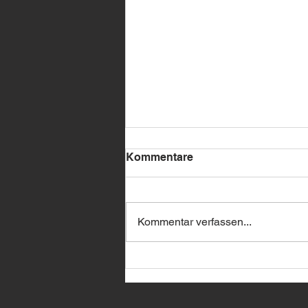
Kommentare
Kommentar verfassen...
🔥 BMW Remote Start –
jetzt bei uns erhältlich! 🔥