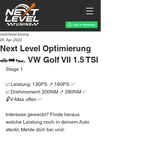
next-level-tuning
26. Apr. 2022
Next Level Optimierung
🚗➡️🏎 VW Golf VII 1.5 TSI
Stage 1
📈Leistung: 130PS ↗️ 160PS ✅
📈Drehmoment: 200NM ↗️ 280NM ✅
🔓V-Max offen ✅
Interesse geweckt? Finde heraus 
welche Leistung noch in deinem Auto 
steckt. Melde dich bei uns!