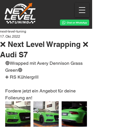
next-level-tuning
17. Okt. 2022
❌ Next Level Wrapping ❌
Audi S7
🟢Wrapped mit Avery Dennison Grass 
Green🟢
➕ RS Kühlergrill 
Fordere jetzt ein Angebot für deine 
Folierung an!