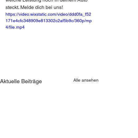
steckt. Melde dich bei uns!
https://video.wixstatic.com/video/ddd0fa_f52
171e4cfc348909e813302c2af5b9c/360p/mp
4/file.mp4
Alle ansehen
Aktuelle Beiträge