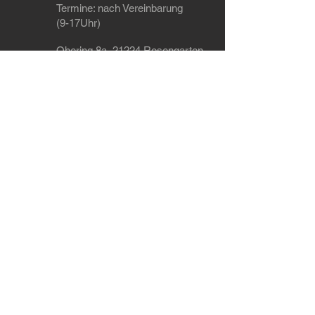
Termine
: nach Vereinbarung
(9-17Uhr)
Ohering 8a, 21224 Rosengarten
Tel: +49 4108 / 41 85 470
WhatsApp: +49 151 / 55 91 74 23
Dein Ansprechpartner wenn's um Tuning,
Leistungssteigerung, Softwareoptimierung
(Chiptuning), Codierungen, Leistungsmessung,
Auspuffanlagen, Fahrwerk und Felgen geht im
Raum Hamburg, Bremen, Hannover, Lübeck,
Kiel, Buchholz und Landkreis Harburg
Werkstatt in der Nähe von Hamburg
Versandarten
Zahlungsarten
AGB