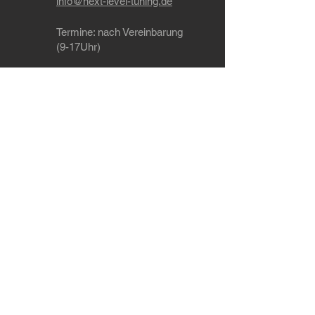
info@next-level-tuning.de
Termine
: nach Vereinbarung
(9-17Uhr)
Ohering 8a, 21224 Rosengarten
Tel: +49 4108 / 41 85 470
WhatsApp: +49 151 / 55 91 74 23
Dein Ansprechpartner wenn's um Tuning,
Leistungssteigerung, Softwareoptimierung
(Chiptuning), Codierungen, Leistungsmessung,
Auspuffanlagen, Fahrwerk und Felgen geht im
Raum Hamburg, Bremen, Hannover, Lübeck,
Kiel, Buchholz und Landkreis Harburg
Werkstatt in der Nähe von Hamburg
Versandarten
Zahlungsarten