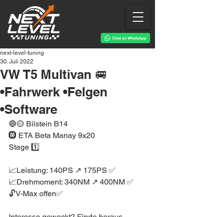
next-level-tuning
30. Juli 2022
VW T5 Multivan 🚐
•Fahrwerk •Felgen
•Software
🔵🟡 Bilstein B14
🛞 ETA Beta Manay 9x20
Stage 1️⃣
📈Leistung: 140PS ↗️ 175PS ✅
📈Drehmoment: 340NM ↗️ 400NM ✅
🔓V-Max offen✅
Interesse geweckt? Finde heraus 