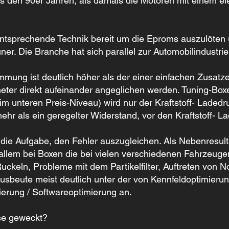
us den 90er Jahren, als damals die Motoren mit einem 
 entsprechende Technik bereit um die Eproms auszulöte
r. Die Branche hat sich parallel zur Automobilindustrie 
mung ist deutlich höher als der einer einfachen Zusatze
ameter direkt aufeinander angeglichen werden. Tuning-Bo
 unteren Preis-Niveau) wird nur der Kraftstoff- Ladedruc
l mehr als ein geregelter Widerstand, vor den Kraftstoff-
die Aufgabe, den Fehler auszugleichen. Als Nebenresult
r allem bei Boxen die bei vielen verschiedenen Fahrzeu
ckeln, Probleme mit dem Partikelfilter, Auftreten von 
sbeute meist deutlich unter der von Kennfeldoptimieru
mierung / Softwareoptimierung an.
sse geweckt?