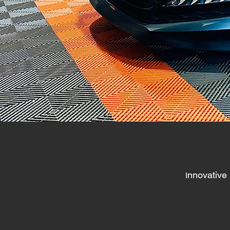
nnovative
I