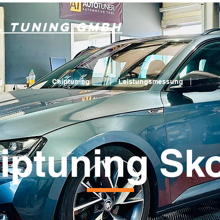
l Tuning GmbH
g
Chiptuning
Leistungsmessung
iptuning Sk