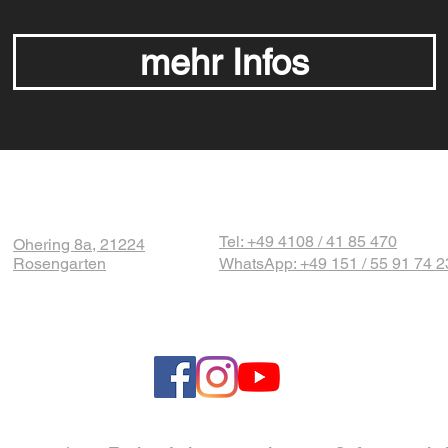
mehr Infos
Tel: +49 4108 / 41 85 470
Ohering 8a, 21224
Rosengarten
WhatsApp: +49 151 / 55 91 74 2