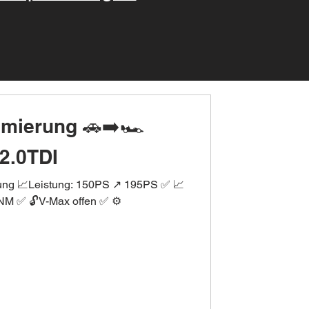
imierung 🚗➡️🏎
2.0TDI
rung 📈Leistung: 150PS ↗️ 195PS ✅ 📈
M ✅ 🔓V-Max offen ✅ ⚙️