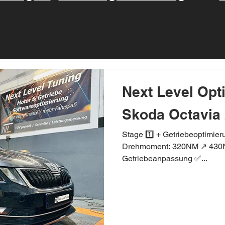
Next Level Opt
Skoda Octavia 
Stage 1️⃣ + Getriebeoptimie
Drehmoment: 320NM ↗️ 430N
Getriebeanpassung ✅...