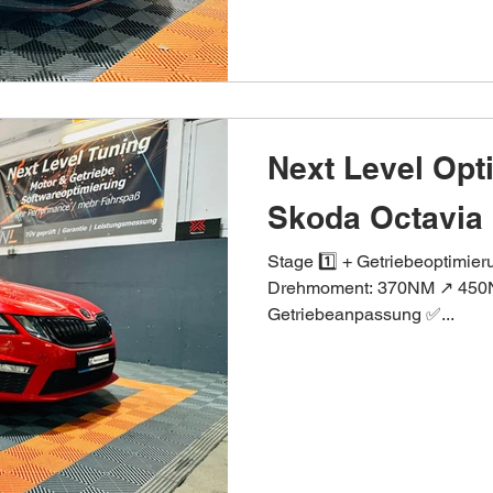
Next Level Opt
Skoda Octavia 
Stage 1️⃣ + Getriebeoptimie
Drehmoment: 370NM ↗️ 450N
Getriebeanpassung ✅...