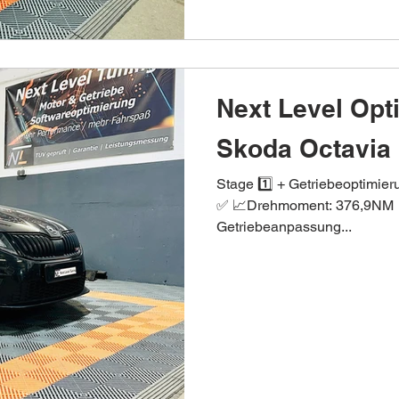
Next Level Opt
Skoda Octavia 
Stage 1️⃣ + Getriebeoptimie
✅ 📈Drehmoment: 376,9NM ↗
Getriebeanpassung...