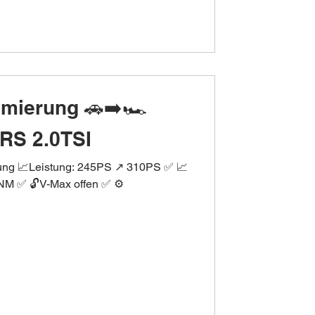
imierung 🚗➡️🏎
RS 2.0TSI
rung 📈Leistung: 245PS ↗️ 310PS ✅ 📈
M ✅ 🔓V-Max offen ✅ ⚙️