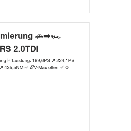
imierung 🚗➡️🏎
RS 2.0TDI
rung 📈Leistung: 189,6PS ↗️ 224,1PS
️ 435,5NM ✅ 🔓V-Max offen ✅ ⚙️