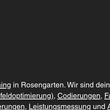
ing
in Rosengarten. Wir sind dein
feldoptimierung)
,
Codierungen
,
F
erungen
,
Leistungsmessung
und