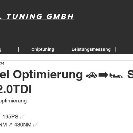
l Tuning GmbH
g
Chiptuning
Leistungsmessung
024
el Optimierung 🚗➡️🏎 
2.0TDI
optimierung 
↗️ 195PS ✅
NM ↗️ 430NM ✅