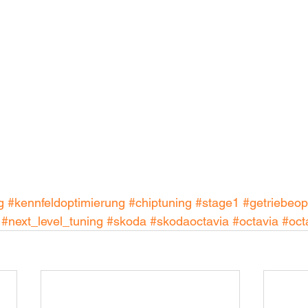
g
#kennfeldoptimierung
#chiptuning
#stage1
#getriebeop
#next_level_tuning
#skoda
#skodaoctavia
#octavia
#oct