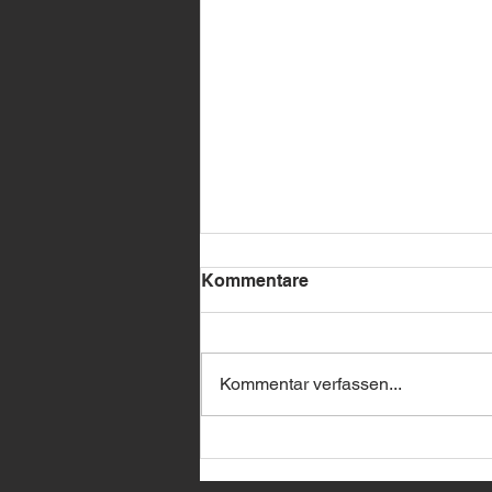
Kommentare
Kommentar verfassen...
🔥 BMW Remote Start –
jetzt bei uns erhältlich! 🔥