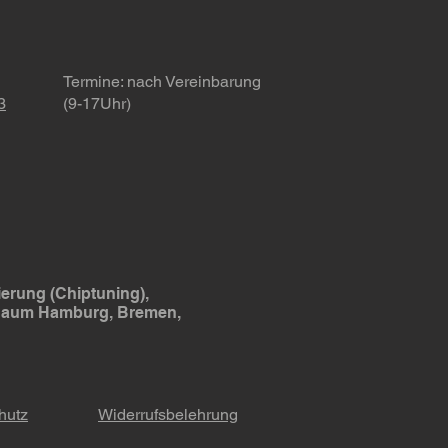
elsteuergeräte! 🚗
Termine
: nach Vereinbarung
3
(9-17Uhr)
erung (Chiptuning),
 Raum Hamburg, Bremen,
hutz
Widerrufsbelehrung