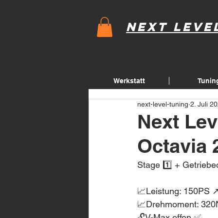
Next Leve
Werkstatt
Tunin
next-level-tuning
2. Juli 2
Next Lev
Octavia 
Stage 1️⃣ + Getriebe
📈Leistung: 150PS 
📈Drehmoment: 320
🔓V-Max offen ✅ 