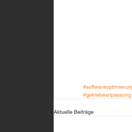
#softwareoptimierun
#getriebeanpassung
Aktuelle Beiträge