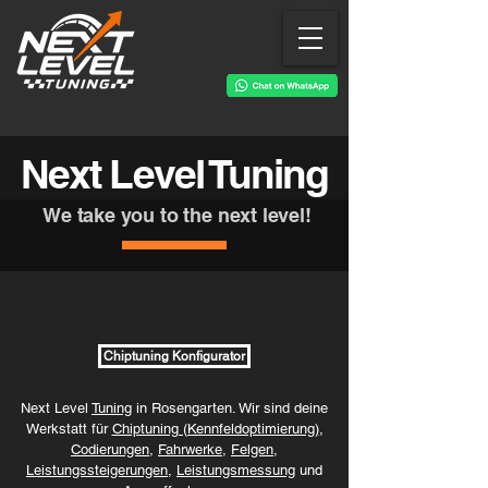
Next Level Tuning
We take you to the next level!
Chiptuning Konfigurator
Next Level
Tuning
in Rosengarten. Wir sind deine
Werkstatt für
Chiptuning (Kennfeldoptimierung)
,
Codierungen
,
Fahrwerke
,
Felgen
,
Leistungssteigerungen
,
Leistungsmessung
und