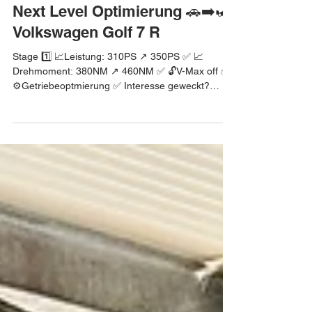
Next Level Optimierung 🚗➡️🏎
Volkswagen Golf 7 R
Stage 1️⃣ 📈Leistung: 310PS ↗️ 350PS ✅ 📈
Drehmoment: 380NM ↗️ 460NM ✅ 🔓V-Max off ✅
⚙️Getriebeoptmierung ✅ Interesse geweckt?
Finde heraus welche Leistung noch in deinem
Auto steckt. Melde dich bei uns! #vw #volkswagen
#golf #golfgti #vwgolf #vwgolfgti #golf7gti #golfr
#golf7r #softwareoptimierung
#kennfeldoptimierung #chiptuning #stage1
#next_level_tuning #getriebeoptimierung
#getriebeanpassung #chiptuninghamburg
#hamburg