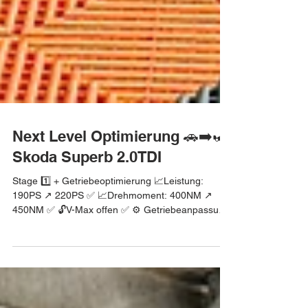
Next Level Optimierung 🚗➡️🏎
Skoda Superb 2.0TDI
Stage 1️⃣ + Getriebeoptimierung 📈Leistung:
190PS ↗️ 220PS ✅ 📈Drehmoment: 400NM ↗️
450NM ✅ 🔓V-Max offen ✅ ⚙️ Getriebeanpassung
✅...