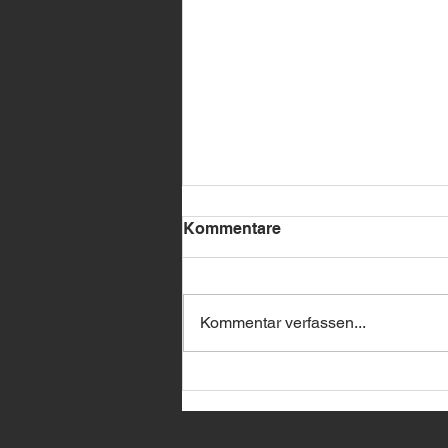
Kommentare
Kommentar verfassen...
🔥 BMW Remote Start –
jetzt bei uns erhältlich! 🔥