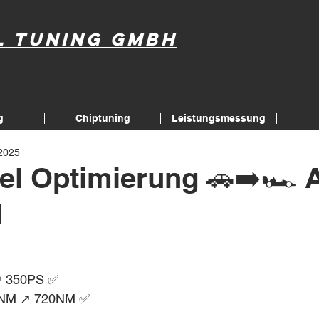
l Tuning GmbH
g
Chiptuning
Leistungsmessung
 2025
el Optimierung 🚗➡️🏎 
I
↗️ 350PS ✅
NM ↗️ 720NM ✅