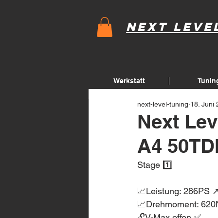
Next Leve
Werkstatt
Tunin
next-level-tuning
18. Juni
Next Lev
A4 50TD
Stage 1️⃣
📈Leistung: 286PS 
📈Drehmoment: 620
🔓V-Max offen ✅