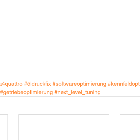
a4quattro
#öldruckfix
#softwareoptimierung
#kennfeldopt
#getriebeoptimierung
#next_level_tuning