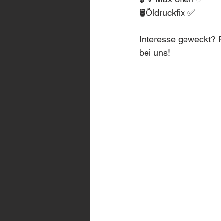
🛢️Öldruckfix ✅
Interesse geweckt? F
bei uns!