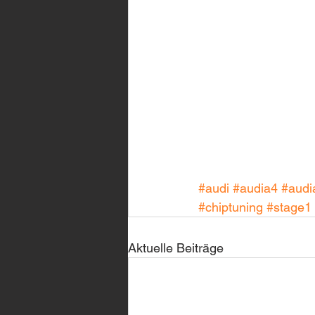
#audi
#audia4
#audi
#chiptuning
#stage1
Aktuelle Beiträge