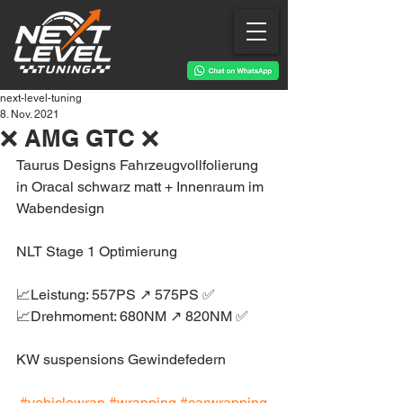
next-level-tuning
8. Nov. 2021
❌ AMG GTC ❌
Taurus Designs Fahrzeugvollfolierung 
in Oracal schwarz matt + Innenraum im 
Wabendesign
NLT Stage 1 Optimierung 
📈Leistung: 557PS ↗️ 575PS ✅
📈Drehmoment: 680NM ↗️ 820NM ✅
KW suspensions Gewindefedern
#vehiclewrap
#wrapping
#carwrapping