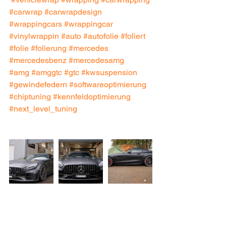
#carwrap
#carwrapdesign
#wrappingcars
#wrappingcar
#vinylwrappin
#auto
#autofolie
#foliert
#folie
#folierung
#mercedes
#mercedesbenz
#mercedesamg
#amg
#amggtc
#gtc
#kwsuspension
#gewindefedern
#softwareoptimierung
#chiptuning
#kennfeldoptimierung
#next_level_tuning