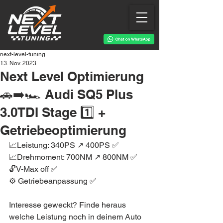
next-level-tuning
13. Nov. 2023
Next Level Optimierung
🚗➡️🏎 Audi SQ5 Plus
3.0TDI Stage 1️⃣ +
Getriebeoptimierung
📈Leistung: 340PS ↗️ 400PS ✅
📈Drehmoment: 700NM ↗️ 800NM ✅
🔓V-Max off ✅
⚙️ Getriebeanpassung ✅
Interesse geweckt? Finde heraus 
welche Leistung noch in deinem Auto 