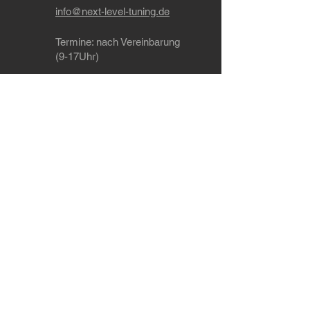
info@next-level-tuning.de
Termine
: nach Vereinbarung
(9-17Uhr)
Ohering 8a, 21224 Rosengarten
Tel: +49 4108 / 41 85 470
WhatsApp: +49 151 / 55 91 74 23
Dein Ansprechpartner wenn's um Tuning,
Leistungssteigerung, Softwareoptimierung
(Chiptuning), Codierungen, Leistungsmessung,
Auspuffanlagen, Fahrwerk und Felgen geht im
Raum Hamburg, Bremen, Hannover, Lübeck,
Kiel, Buchholz und Landkreis Harburg
Werkstatt in der Nähe von Hamburg
Versandarten
Zahlungsarten