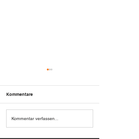
Kommentare
Next Level Optimierung
🚗 Neu bei uns:
Kommentar verfassen...
Erweiterte
🚗➡️🏎 Audi Q7 3.0TDI
Unterstützung 
Dieselsteuerger