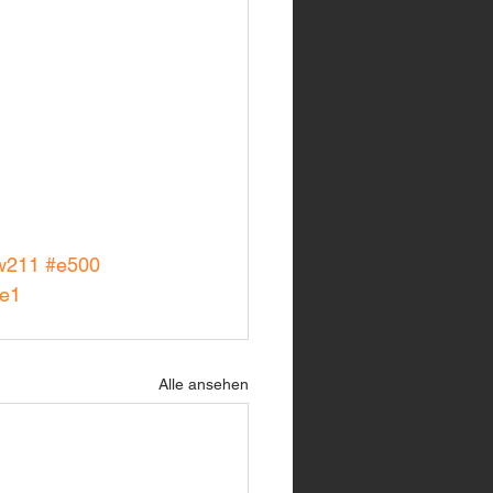
w211
#e500
ge1
Alle ansehen