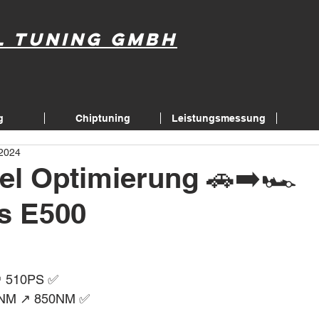
l Tuning GmbH
g
Chiptuning
Leistungsmessung
 2024
el Optimierung 🚗➡️🏎
s E500
↗️ 510PS ✅
NM ↗️ 850NM ✅