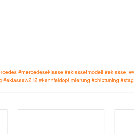
rcedes
#mercedeseklasse
#eklassetmodell
#eklasse
#
g
#eklassew212
#kennfeldoptimierung
#chiptuning
#sta