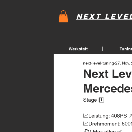
Next Leve
Werkstatt
Tunin
next-level-tuning
27. Nov.
Next Lev
Mercede
Stage 1️⃣
📈Leistung: 408PS 
📈Drehmoment: 600
🔓V-Max offen ✅