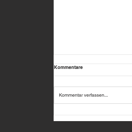
Kommentare
Kommentar verfassen...
🔥 BMW Remote Start –
jetzt bei uns erhältlich! 🔥