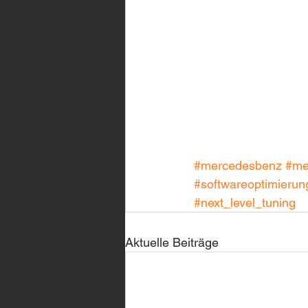
#mercedesbenz
#me
#softwareoptimierun
#next_level_tuning
Aktuelle Beiträge