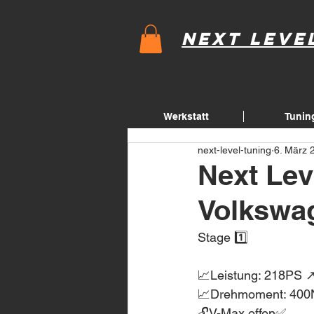
Next Leve
Werkstatt
Tunin
next-level-tuning
6. März 
Next Lev
Volkswag
Stage 1️⃣
📈Leistung: 218PS 
📈Drehmoment: 400
🔓V-Max offen✅