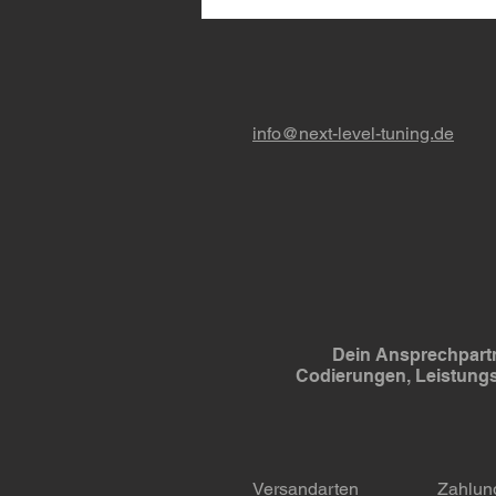
jetzt bei uns erhältlich! 🔥
info@next-level-tuning.de
Dein Ansprechpartn
Codierungen, Leistung
Versandarten
Zahlun