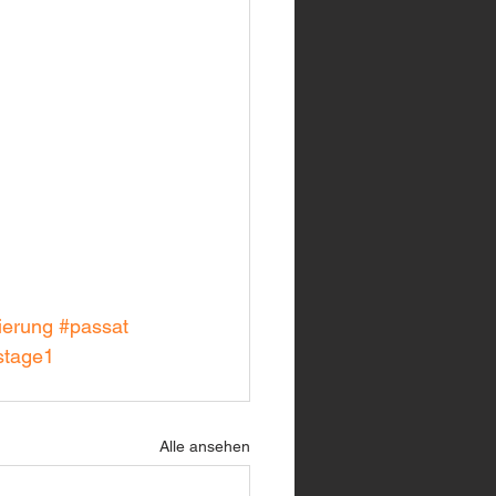
ierung
#passat
stage1
Alle ansehen