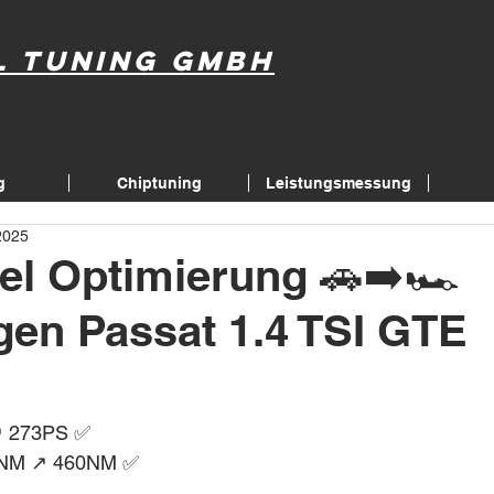
l Tuning GmbH
g
Chiptuning
Leistungsmessung
2025
el Optimierung 🚗➡️🏎
en Passat 1.4 TSI GTE
↗️ 273PS ✅
NM ↗️ 460NM ✅