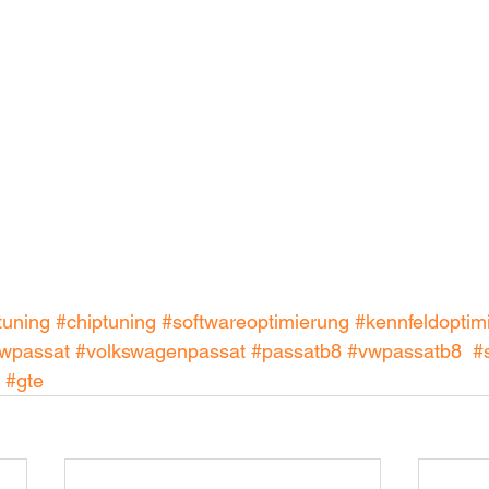
tuning
#chiptuning
#softwareoptimierung
#kennfeldoptim
wpassat
#volkswagenpassat
#passatb8
#vwpassatb8
#
#gte