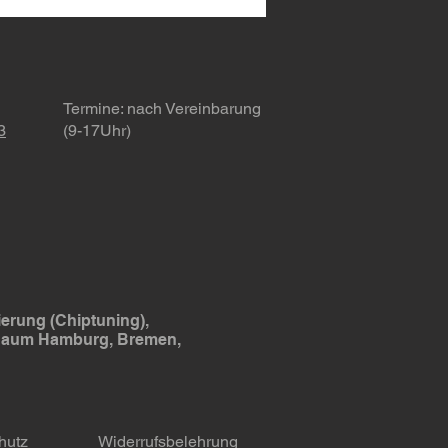
rstützung für VAG-
elsteuergeräte! 🚗
Termine
: nach Vereinbarung
3
(9-17Uhr)
erung (Chiptuning),
 Raum Hamburg, Bremen,
hutz
Widerrufsbelehrung