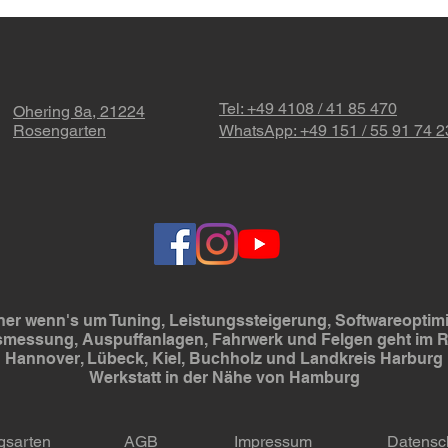
Unte
➡️🏎 Audi Q7 3.0TDI
Dies
Tel: +49 4108 / 41 85 470
Ohering 8a, 21224
Rosengarten
WhatsApp: +49 151 / 55 91 74 2
er wenn's um Tuning, Leistungssteigerung, Softwareoptimi
smessung, Auspuffanlagen, Fahrwerk und Felgen geht im
Hannover, Lübeck, Kiel, Buchholz und Landkreis Harburg
Werkstatt in der Nähe von Hamburg
gsarten
AGB
Impressum
Datensc