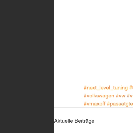
#next_level_tuning
#
#volkswagen
#vw
#v
#vmaxoff
#passatgte
Aktuelle Beiträge