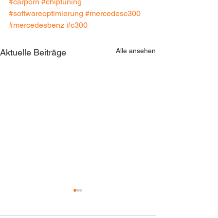
#carporn
#chiptuning
#softwareoptimierung
#mercedesc300
#mercedesbenz
#c300
Alle ansehen
Aktuelle Beiträge