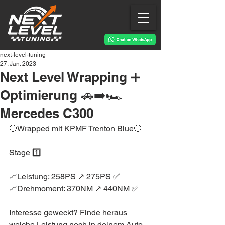
next-level-tuning
27. Jan. 2023
Next Level Wrapping ➕
Optimierung 🚗➡️🏎️
Mercedes C300
🔵Wrapped mit KPMF Trenton Blue🔵
Stage 1️⃣ 
📈Leistung: 258PS ↗️ 275PS ✅
📈Drehmoment: 370NM ↗️ 440NM ✅
Interesse geweckt? Finde heraus 
welche Leistung noch in deinem Auto 