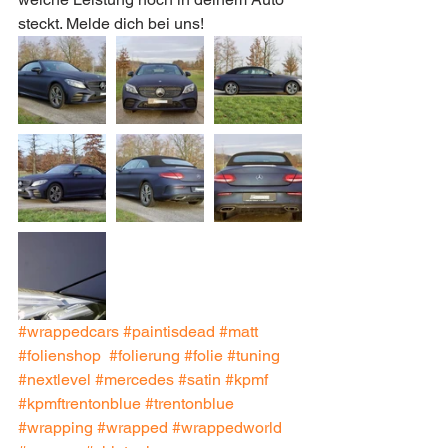
steckt. Melde dich bei uns!
#wrappedcars
#paintisdead
#matt
#folienshop
#folierung
#folie
#tuning
#nextlevel
#mercedes
#satin
#kpmf
#kpmftrentonblue
#trentonblue
#wrapping
#wrapped
#wrappedworld